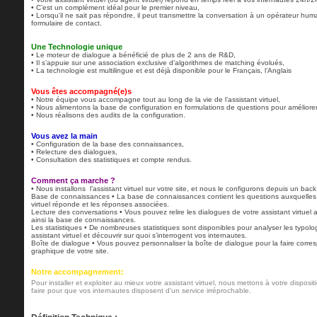
• C’est un complément idéal pour le premier niveau,
• Lorsqu’il ne sait pas répondre, il peut transmettre la conversation à un opérateur hum
formulaire de contact.
Une Technologie unique
• Le moteur de dialogue a bénéficié de plus de 2 ans de R&D,
• Il s’appuie sur une association exclusive d’algorithmes de matching évolués,
• La technologie est multilingue et est déjà disponible pour le Français, l’Anglais
Vous êtes accompagné(e)s
• Notre équipe vous accompagne tout au long de la vie de l’assistant virtuel,
• Nous alimentons la base de configuration en formulations de questions pour améliore
• Nous réalisons des audits de la configuration.
Vous avez la main
• Configuration de la base des connaissances,
• Relecture des dialogues,
• Consultation des statistiques et compte rendus.
Comment ça marche ?
• Nous installons l’assistant virtuel sur votre site, et nous le configurons depuis un back 
Base de connaissances • La base de connaissances contient les questions auxquelles 
virtuel réponde et les réponses associées.
Lecture des conversations • Vous pouvez relire les dialogues de votre assistant virtuel a
ainsi la base de connaissances.
Les statistiques • De nombreuses statistiques sont disponibles pour analyser les typol
assistant virtuel et découvrir sur quoi s’interrogent vos internautes.
Boîte de dialogue • Vous pouvez personnaliser la boîte de dialogue pour la faire corr
graphique de votre site.
Notre accompagnement:
Pour installer et exploiter au mieux votre assistant virtuel, nous mettons à votre disposit
faire pour que vos internautes disposent d’un service irréprochable.