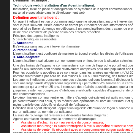
Définition Technique :
Technologie web, Installation d’un Agent intelligent:
Installation, mise en place et configuration de systèmes d’un Agent conversationnel in
partenaire spécialiste dans le développement web
Définition agent intelligent :
Un agent intelligent est un programme autonome ne nécessitant aucune intervention
sont le plus souvent utilisés comme assistant pour rechercher des informations spécifi
peut ainsi se libérer du temps en déléguant à un agent intelligent des travaux de p
d'une offre commerciale précise selon des critères prédéfinis.
Principes des agents intelligents
5 caractéristiques essentielles :
1. Autonome
Il s'exécute sans aucune intervention humaine.
2. Personnalisé
L'agent intelligent est configuré de manière à répondre selon les désirs de l'utilisateu
3. Auto-adaptatif
L'agent intelligent sait ajuster son comportement en fonction de la situation selon les a
Une des limites de l’approche communautaire, comme de l’approche portail, est que l
l’accès aux services sont encore relativement complexes pour une population non fa
Pour les populations appelées à se connecter dans les années qui viennent (d’ici 20
nombre d’internautes passera de 150 millions à 600 ou 700 millions), des formes d’ac
Les agents intelligents constituent une des solutions qui contribueront à débloquer la
sont une large famille d'applications logicielles qui permettent d'automatiser un cert
un concept qui a environ 25 ans. Il recouvre des réalités aussi disparates que la 
jusqu’aux systèmes complexes d’intelligence artificielle, capables d’apprendre, de d
des recommandations.
Le dénominateur commun entre les milliers d’agents qui existent est qu’ils ont tous u
peuvent travailler tout seul), qu’ils mènent des opérations au nom de l’utilisateur et
moins partielle des objectifs et du profil de l’utilisateur.
Définition d’un agent intelligent : application logicielle effectuant de façon autonome
par un utilisateur au nom de cet utilisateur.
La suite de l’ouvrage fait référence à différentes familles d’agents :
Agents en relation directe avec le commerce électronique :
- Assistants d’achat : ils sont au service du consommateur.
- Assistants marketing : ils aident l’entreprise à mieux connaître et servir le co
- Assistants de vente : ils négocient avec un consommateur ou son assistant d’