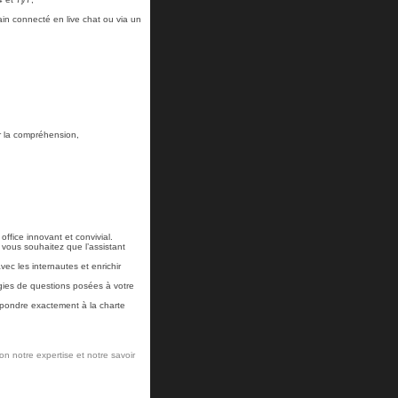
ain connecté en live chat ou via un
r la compréhension,
office innovant et convivial.
vous souhaitez que l’assistant
vec les internautes et enrichir
ogies de questions posées à votre
espondre exactement à la charte
ion notre expertise et notre savoir