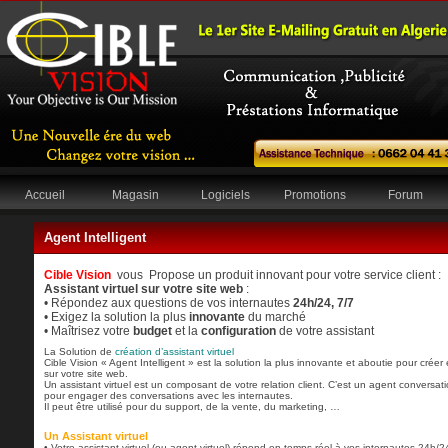
Accueil
Magasin
Logiciels
Promotions
Forum
Agent Intelligent
Cible Vision
vous Propose un produit innovant pour votre service client :
Assistant virtuel sur votre site web
:
• Répondez aux questions de vos internautes
24h/24, 7/7
• Exigez la solution la plus
innovante
du marché
• Maîtrisez votre
budget
et la
configuration
de votre assistant
La Solution de
création d’assistant virtuel
Cible Vision « Agent Intelligent » est la solution la plus innovante et aboutie pour créer 
sur votre site web.
Un assistant virtuel est un composant de votre relation client. C’est un agent conversatio
pour engager des conversations avec les internautes.
Il peut être utilisé pour du support, de la vente, du marketing, …
Un Assistant virtuel
• Votre assistant virtuel (ou agent virtuel) répond en temps réel à vos internautes 24h/24