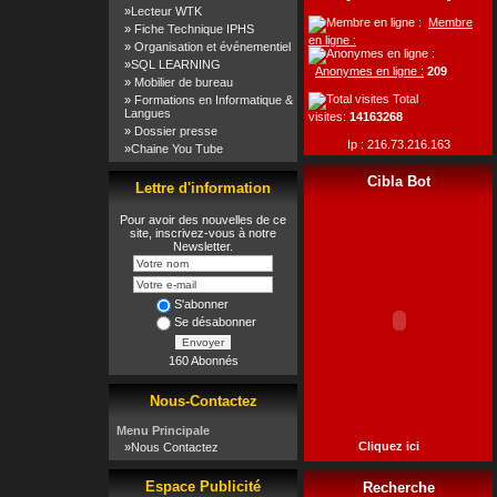
»
Lecteur WTK
Membre
»
Fiche Technique IPHS
en ligne :
»
Organisation et événementiel
»
SQL LEARNING
Anonymes en ligne :
209
»
Mobilier de bureau
Total
»
Formations en Informatique &
Langues
visites:
14163268
»
Dossier presse
Ip : 216.73.216.163
»
Chaine You Tube
Cibla Bot
Lettre d'information
Pour avoir des nouvelles de ce
site, inscrivez-vous à notre
Newsletter.
S'abonner
Se désabonner
Envoyer
160 Abonnés
Nous-Contactez
Menu Principale
Cliquez ici
»
Nous Contactez
Espace Publicité
Recherche