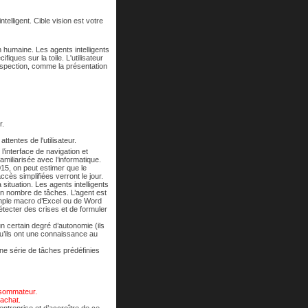
telligent. Cible vision est votre
 humaine. Les agents intelligents
ques sur la toile. L'utilisateur
rospection, comme la présentation
r.
ttentes de l'utilisateur.
’interface de navigation et
miliarisée avec l’informatique.
15, on peut estimer que le
cès simplifiées verront le jour.
 situation. Les agents intelligents
ain nombre de tâches. L’agent est
simple macro d’Excel ou de Word
étecter des crises et de formuler
n certain degré d’autonomie (ils
 qu’ils ont une connaissance au
 une série de tâches prédéfinies
nsommateur.
achat.