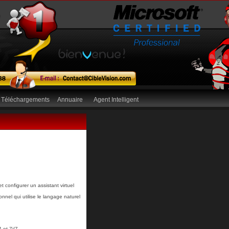
Téléchargements
Annuaire
Agent Intelligent
et configurer un assistant virtuel
nnel qui utilise le langage naturel
 et 7j/7,