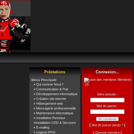
Préstations
Connexion...
Membres
Menu Principale
»
Qui somme Nous?
: 18
»
Communication & Pub
»
Développement informatique
Votre pseudo :
»
Création site internet
»
Hébergement web
Mot de passe :
»
Messagerie professionnelle
»
Maintenance informatique
»
Installation Reseaux
»
Installation GED & Serveurs
[
Mot de passe perdu ?
]
»
E-mailing
»
Logiciel IPHS
[
Devenir membre
]