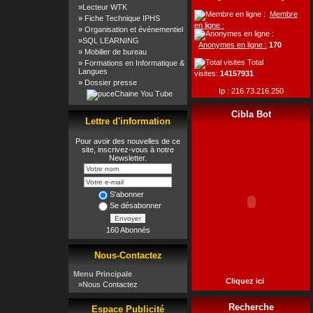
»
Lecteur WTK
Membre
»
Fiche Technique IPHS
en ligne :
»
Organisation et événementiel
»
SQL LEARNING
Anonymes en ligne :
170
»
Mobilier de bureau
Total
»
Formations en Informatique &
Langues
visites:
14157931
»
Dossier presse
Ip : 216.73.216.250
Chaine You Tube
Cibla Bot
Lettre d'information
Pour avoir des nouvelles de ce
site, inscrivez-vous à notre
Newsletter.
S'abonner
Se désabonner
Envoyer
160 Abonnés
Nous-Contactez
Menu Principale
Cliquez ici
»
Nous Contactez
Recherche
Espace Publicité