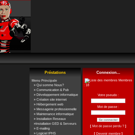
Préstations
Connexion...
Membres
Menu Principale
»
Qui somme Nous?
: 18
»
Communication & Pub
»
Développement informatique
Votre pseudo :
»
Création site internet
»
Hébergement web
Mot de passe :
»
Messagerie professionnelle
»
Maintenance informatique
»
Installation Reseaux
»
Installation GED & Serveurs
[
Mot de passe perdu ?
]
»
E-mailing
»
Logiciel IPHS
[
Devenir membre
]