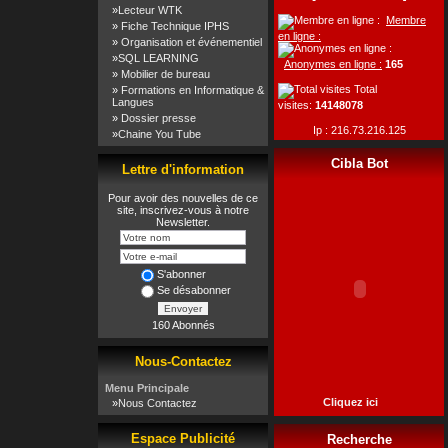
»
Lecteur WTK
Membre
»
Fiche Technique IPHS
en ligne :
»
Organisation et événementiel
»
SQL LEARNING
Anonymes en ligne :
165
»
Mobilier de bureau
Total
»
Formations en Informatique &
Langues
visites:
14148078
»
Dossier presse
Ip : 216.73.216.125
»
Chaine You Tube
Cibla Bot
Lettre d'information
Pour avoir des nouvelles de ce
site, inscrivez-vous à notre
Newsletter.
S'abonner
Se désabonner
Envoyer
160 Abonnés
Nous-Contactez
Menu Principale
Cliquez ici
»
Nous Contactez
Espace Publicité
Recherche