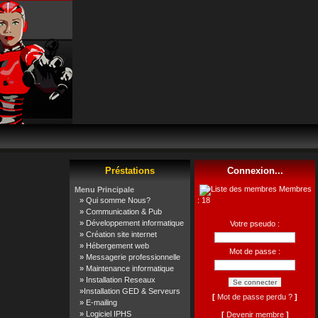
Préstations
Connexion...
Membres
Menu Principale
»
Qui somme Nous?
: 18
»
Communication & Pub
»
Développement informatique
Votre pseudo :
»
Création site internet
»
Hébergement web
Mot de passe :
»
Messagerie professionnelle
»
Maintenance informatique
»
Installation Reseaux
»
Installation GED & Serveurs
[
Mot de passe perdu ?
]
»
E-mailing
»
Logiciel IPHS
[
Devenir membre
]