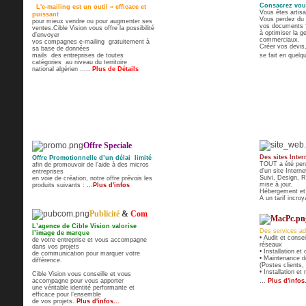
Consacrez vous
L'e-mailing est un outil « efficace et
Vous êtes artis
puissant
Vous perdez du 
pour mieux vendre ou pour augmenter ses
vos documents ?
ventes.
Cible Vision vous offre la possibilité
à optimiser la 
d’envoyer
commerciaux.
vos compagnes e-mailing gratuitement à
Créer vos devis
sa base de données
mails des entreprises de toutes
se fait en quelq
catégories au niveau du territoire
national algérien .....
Plus de Détails
Offre Speciale
Des sites Inter
Offre Promotionnelle d’un délai limité
TOUT a été pens
afin de promouvoir de l’aide à des micros
d'un site Intern
entreprises
Suivi, Design, 
en voie de création, notre offre prévois les
mise à jour,
produits suivants :
...
Plus d'infos
Hébergement et
A un tarif incroy
Publicité
&
Com
L’agence de Cible Vision valorise
Des services ada
l’image de marque
• Audit et consei
de votre entreprise et vous accompagne
réseaux
dans vos projets
• Installation et
de communication pour marquer votre
• Maintenance d
différence.
(Postes clients
• Installation e
Cible Vision vous conseille et vous
accompagne pour vous apporter
…
Plus d'infos
une véritable identité performante et
efficace pour l’ensemble
de vos projets.
Plus d'infos
...