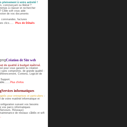
 pleinement à votre activité !
an, commerçant ou libéral ?
temps à classer et rechercher
 Cible soft vous aide
gestion de vos documents
, commandes, factures
ues clics.....
Plus de Détails
Création de Site web
net de qualité à budget maîtrisé.
é pour vous garantir la création
et sans compromis, de grande qualité :
Référencement, Contenu, Logiciel de
 Support.
able...
....
Plus d'infos
Services informatiques
ptés pour entreprises et particuliers
:
l de votre matériel informatique et
 configuration suivant vos besoins
e vos parcs informatiques
, Serveurs, Réseaux)
t maintenance de réseaux câblés et wifi
..